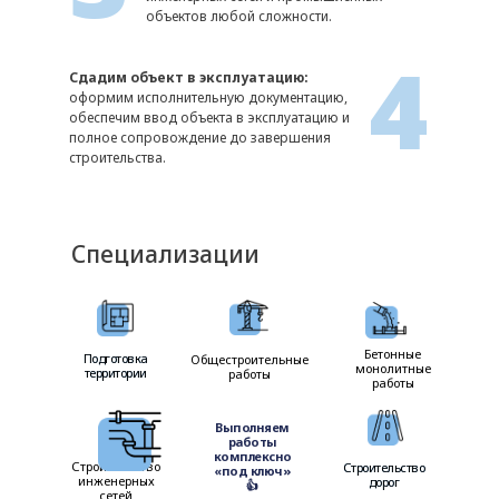
объектов любой сложности.
4
Сдадим объект в эксплуатацию:
оформим исполнительную документацию,
обеспечим ввод объекта в эксплуатацию и
полное сопровождение до завершения
строительства.
Специализации
Бетонные
Подготовка
Подготовка
Общестроительные
монолитные
территории
территории
работы
работы
Выполняем
работы
комплексно
Строительство
Строительство
Строительство
«под ключ»
инженерных
дорог
дорог
👍
сетей