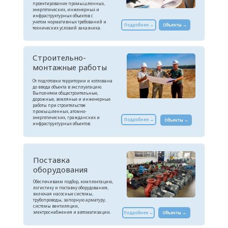
проектирование промышленных,
энергетических, инженерных и
инфраструктурных объектов с
учетом нормативных требований и
Подробнее →
Объекты →
технических условий заказчика.
Строительно-
монтажные работы
От подготовки территории и котлована
до ввода объекта в эксплуатацию.
Выполняем общестроительные,
дорожные, земляные и инженерные
работы при строительстве
промышленных, атомно-
>100
энергетических, гражданских и
Подробнее →
Объекты →
инфраструктурных объектов.
Единиц
спецтехники
Поставка
оборудования
>170
Обеспечиваем подбор, комплектацию,
логистику и поставку оборудования,
включая насосные системы,
Штатных
трубопроводы, запорную арматуру,
системы вентиляции,
сотрудников
электроснабжения и автоматизации.
Подробнее →
Объекты →