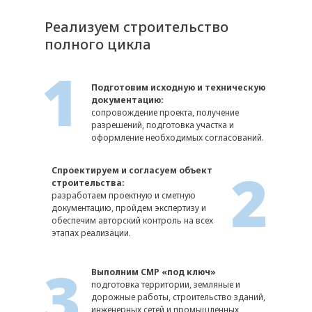
Реализуем строительство
>50
полного цикла
Объектов
1
реализовано
Подготовим исходную и техническую
документацию:
сопровождение проекта, получение
разрешений, подготовка участка и
оформление необходимых согласований.
2
Спроектируем и согласуем объект
строительства:
разработаем проектную и сметную
документацию, пройдем экспертизу и
обеспечим авторский контроль на всех
этапах реализации.
3
Выполним СМР «под ключ»
подготовка территории, земляные и
дорожные работы, строительство зданий,
инженерных сетей и промышленных